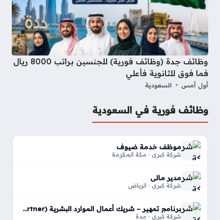
وظائف جدة (وظائف فورية) للجنسين براتب 8000 ريال
فما فوق للثانوية فأعلي
أول أمس
السعودية
وظائف فورية في السعودية
موظف خدمة ضيوف
شركة كبري · مكة المكرمة
مدير مالي
شركة كبري · الرياض
برنامج تمهير – شريك أعمال الموارد البشرية (HR Business Partner)
شركة كبري · جدة