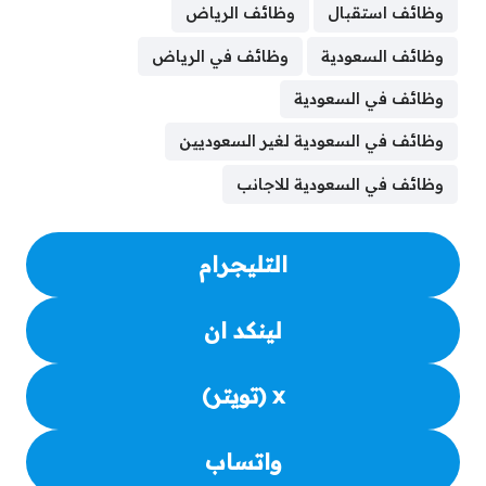
e
a
s
g
e
e
l
e
t
b
وظائف استقبال
وظائف الرياض
d
A
r
n
d
r
r
e
o
وظائف السعودية
وظائف في الرياض
s
p
a
g
I
e
r
o
p
m
e
n
s
k
وظائف في السعودية
r
t
وظائف في السعودية لغير السعوديين
وظائف في السعودية للاجانب
التليجرام
لينكد ان
x (تويتر)
واتساب