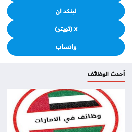
لينكد ان
x (تويتر)
واتساب
أحدث الوظائف