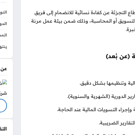
تجزئة عن كفاءة نسائية للانضمام إلى فريق
النو
التسويق أو المحاسبة، وذلك ضمن بيئة عمل مرنة
الدو
برة.
المد
ينته
(عن بُعد)
عن 
لية وتنظيمها بشكل دقيق.
شرك
ارير الدورية (الشهرية والسنوية).
 وإجراء التسويات المالية عند الحاجة.
تقارير الضريبية.
الت