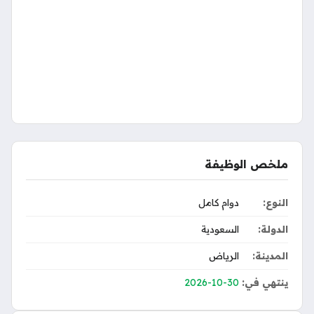
p
m
e
n
s
k
r
t
ملخص الوظيفة
النوع:
دوام كامل
الدولة:
السعودية
المدينة:
الرياض
ينتهي في:
2026-10-30