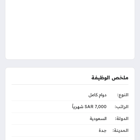
s
p
a
g
I
e
r
o
p
m
e
n
s
k
r
t
ملخص الوظيفة
النوع:
دوام كامل
الراتب:
7,000 SAR شهرياً
الدولة:
السعودية
المدينة:
جدة