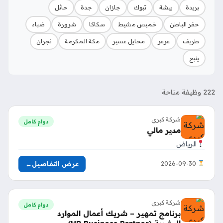
بريدة
بيشة
تبوك
جازان
جدة
حائل
حفر الباطن
خميس مشيط
سكاكا
شرورة
ضباء
طريف
عرعر
محايل عسير
مكة المكرمة
نجران
ينبع
222 وظيفة متاحة
شركة كبري
دوام كامل
مدير مالي
الرياض
عرض التفاصيل
←
2026-09-30
شركة كبري
دوام كامل
برنامج تمهير – شريك أعمال الموارد