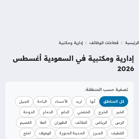
الرئيسية
قطاعات الوظائف
إدارية ومكتبية
إدارية ومكتبية في السعودية أغسطس
2026
تصفية حسب المنطقة:
كل المناطق
أبها
اربد
الأحساء
الباحة
الجبيل
الخبر
الخرج
الخفجي
الدلم
الدمام
الدوحة
الرس
الرياض
الطائف
الظهران
العلا
القصيم
القطيف
المبرز
المدينة المنورة
الهفوف
املج