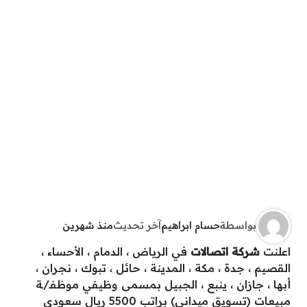
بواسطة
حسام ابراهيم
آخر تحديث
منذ شهرين
اعلنت
شركة اتصالات
في ‎الرياض ‎، الدمام ‎، الأحساء ‎،
القصيم ‎، جدة ‎، مكة ‎، المدينة ‎، حائل ‎، تبوك ‎، نجران ‎،
أبها ‎، جازان ‎، ينبع ‎، الجبيل بمسمى وظيفي موظفـ/ـة
مبيعات (تسويق ميداني) براتب 5500 ريال سعودي