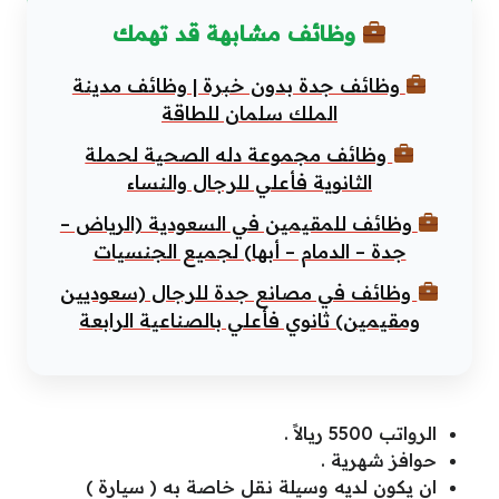
وظائف مشابهة قد تهمك
وظائف جدة بدون خبرة | وظائف مدينة
الملك سلمان للطاقة
وظائف مجموعة دله الصحية لحملة
الثانوية فأعلي للرجال والنساء
وظائف للمقيمين في السعودية (الرياض –
جدة – الدمام – أبها) لجميع الجنسيات
وظائف في مصانع جدة للرجال (سعوديين
ومقيمين) ثانوي فأعلي بالصناعية الرابعة
الرواتب 5500 ريالاً .
حوافز شهرية .
ان يكون لديه وسيلة نقل خاصة به ( سيارة )