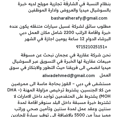
بنظام النسبة في الشارقة تجارية مويلح لديه خبرة
بالسوشيال ميديا والعروض وادارة الموظفين
basharalherafy@gmail.com
مطلوب سائق لشركة غسيل سيارات متنقله يكون عنده
خبرة واقامة الراتب 2200 شامل مكان العمل دبي
البرشاء الدوام 12 ساعة يومين اجازة في الشهر
+971521025151
نحن شركة عقارية في عجمان نبحث عن مسوقة
مبيعات عقارية لها الخبرة في التسويق عبر السوشيال
ميديا انضمي الى فريقنا حيث التطور والابتكار في سوق
العمل
aliwadehmed@gmail.com
مستشفى في دبي – القوز بحاجة ماسة الى ممرضين
من كلا الجنسين، يشترط ترخيص مزاولة المهنة (DHA –
MOH) يشترط على المتقدمين تواجد داخل الامارات لا
تشترط خبرة مسبقة داخل البلد سنوفر اقامة لمدة
سنتين وعقد عمل لمدة سنتين وتأمين صحي وراتب
مميز يبدأ من 5500 بالاضافة الى توفير سيارة للجادين