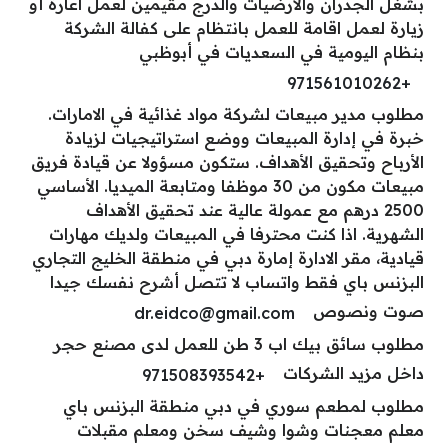
بشغل الجدران والأرضيات والدرج مقيمين لعمل اعارة أو
زيارة لعمل اقامة للعمل بانتظام على كفالة الشركة
بنظام اليومية في السعديات في أبوظبي
+971561010262
مطلوب مدير مبيعات لشركة مواد غذائية في الامارات.
خبرة في إدارة المبيعات ووضع استراتيجيات لزيادة
الأرباح وتحقيق الأهداف. ستكون مسؤولا عن قيادة فريق
مبيعات مكون من 30 موظفا ومتابعة الميديا. الأساسي
2500 درهم مع عمولة عالية عند تحقيق الأهداف
الشهرية. اذا كنت محترفا في المبيعات ولديك مهارات
قيادية، مقر الادارة إمارة دبي في منطقة الخليج التجاري
البزنس باي فقط واتساب لا تتصل أشرح نفسك جيدا
صوت ونصوص
dr.eidco@gmail.com
مطلوب سائق بيك اب 3 طن للعمل لدى مصنع حجر
داخل مزيد الشركات
+971508393542
مطلوب لمطعم سوري في دبي منطقة البزنس باي
معلم معجنات وشوا وشيف سخن ومعلم مقبلات