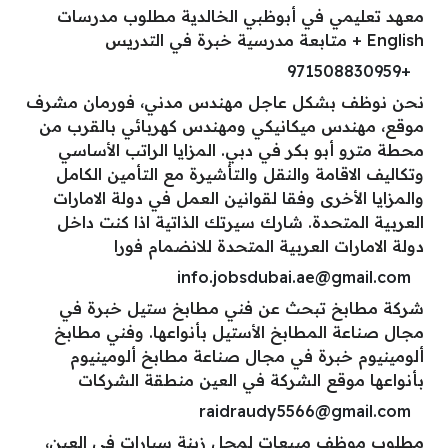
معهد تعليمي في أبوظبي الخالدية مطلوب مدرسات
English + متابعة مدرسية خبرة في التدريس
+971508830959
نحن نوظف بشكل عاجل مهندس مدني، فورمان مشرف
موقع، مهندس ميكانيكي ومهندس كهربائي بالقرب من
محطة مترو أبو بكر في دبي. المزايا الراتب الأساسي
وتكاليف الاقامة والنقل والتأشيرة مع التأمين الكامل
والمزايا الأخرى وفقا لقوانين العمل في دولة الامارات
العربية المتحدة. شارك سيرتك الذاتية اذا كنت داخل
دولة الامارات العربية المتحدة للانضمام فورا
info.jobsdubai.ae@gmail.com
شركة مطابخ تبحث عن فني مطابخ ستيل خبرة في
مجال صناعة المطابخ الأستيل بأنواعها. وفني مطابخ
ألومينيوم خبرة في مجال صناعة مطابخ ألومينيوم
بأنواعها موقع الشركة في العين منطقة الشركات
raidraudy5566@gmail.com
مطلوب موظف مبيعات لمحل زينة سيارات في العين،