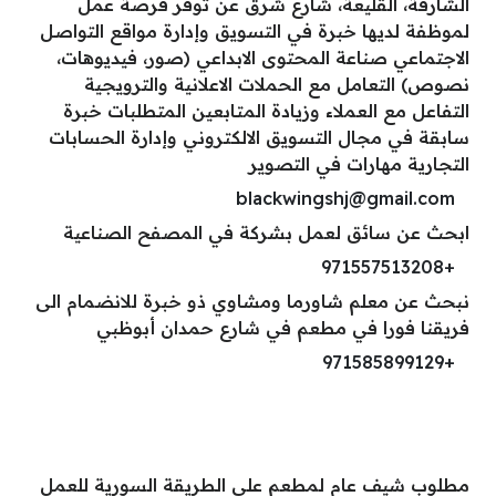
الشارقة، القليعة، شارع شرق عن توفر فرصة عمل
لموظفة لديها خبرة في التسويق وإدارة مواقع التواصل
الاجتماعي صناعة المحتوى الابداعي (صور، فيديوهات،
نصوص) التعامل مع الحملات الاعلانية والترويجية
التفاعل مع العملاء وزيادة المتابعين المتطلبات خبرة
سابقة في مجال التسويق الالكتروني وإدارة الحسابات
التجارية مهارات في التصوير
blackwingshj@gmail.com
ابحث عن سائق لعمل بشركة في المصفح الصناعية
+971557513208
نبحث عن معلم شاورما ومشاوي ذو خبرة للانضمام الى
فريقنا فورا في مطعم في شارع حمدان أبوظبي
+971585899129
مطلوب شيف عام لمطعم على الطريقة السورية للعمل