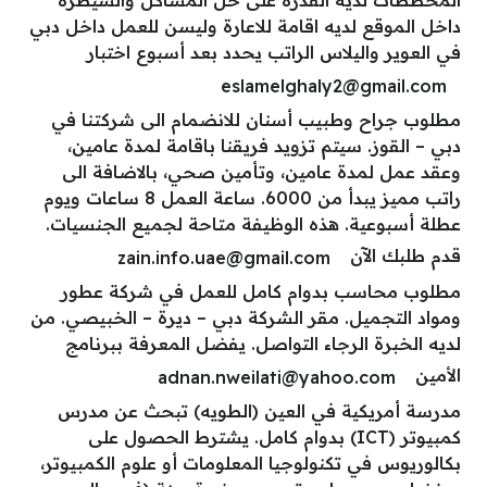
داخل الموقع لديه اقامة للاعارة وليسن للعمل داخل دبي
في العوير واليلاس الراتب يحدد بعد أسبوع اختبار
eslamelghaly2@gmail.com
مطلوب جراح وطبيب أسنان للانضمام الى شركتنا في
دبي – القوز. سيتم تزويد فريقنا باقامة لمدة عامين،
وعقد عمل لمدة عامين، وتأمين صحي، بالاضافة الى
راتب مميز يبدأ من 6000. ساعة العمل 8 ساعات ويوم
عطلة أسبوعية. هذه الوظيفة متاحة لجميع الجنسيات.
قدم طلبك الآن
zain.info.uae@gmail.com
مطلوب محاسب بدوام كامل للعمل في شركة عطور
ومواد التجميل. مقر الشركة دبي – ديرة – الخبيصي. من
لديه الخبرة الرجاء التواصل. يفضل المعرفة ببرنامج
الأمين
adnan.nweilati@yahoo.com
مدرسة أمريكية في العين (الطويه) تبحث عن مدرس
كمبيوتر (ICT) بدوام كامل. يشترط الحصول على
بكالوريوس في تكنولوجيا المعلومات أو علوم الكمبيوتر،