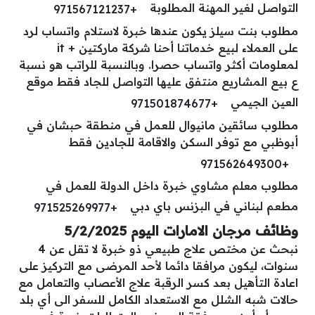
التواصل لغير المهنة المطلوبة
+971567121237
مطلوب بنت سيلز يكون عندها خبرة لاستلام واتساب لرد
على العملاء لبيع خدماتنا أحنا شركة ماركتين + it
لمعلومات أكثر واتساب حصرا. وبالنسبة للراتب هو نسبة
ع بيع المشاريع منتفق عليها التواصل للجاد فقط موقع
العين الجيمي
+971501874677
مطلوب سائقين مانيوال للعمل في منطقة حبشان في
أبوظبي مع توفر السكن والاقامة للجادين فقط
+971562649300
مطلوب معلم مشاوي خبرة داخل الدولة للعمل في
مطعم لبناني في البزنس باي دبي
+971525269977
وظائف مرجان الامارات اليوم 5/2/2025
نبحث عن مختص علاج طبيعي ذو خبرة لا تقل عن 4
سنوات، ليكون مرافقا دائما لأحد المرضى مع التركيز على
اعادة التأهيل بعد كسر الرقبة علاج الأعصاب والتعامل مع
حالات شبه الشلل مع الاستعداد الكامل للسفر الى أي بلد