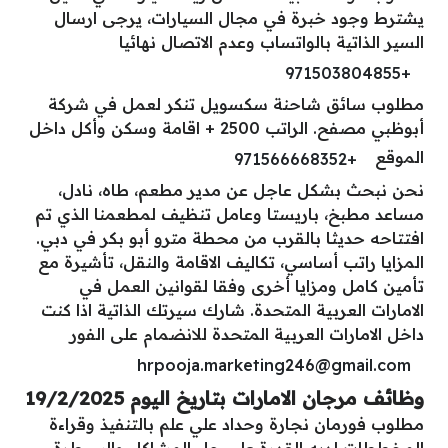
يشترط وجود خبرة في مجال السيارات، يرجى ارسال
السير الذاتية بالواتساب وعدم الاتصال نهائيا
+971503804855
مطلوب سائق شاحنة سكسويل تنكر لعمل في شركة
أبوظبي مصفح. الراتب 2500 + اقامة وسكن وأكل داخل
الموقع
+971566668352
نحن نبحث بشكل عاجل عن مدير مطعم، طاه، نادل،
مساعد مطبخ، باريستا وعامل تنظيف لمطعمنا الذي تم
افتتاحه حديثا بالقرب من محطة مترو أبو بكر في دبي.
المزايا راتب أساسي، تكاليف الاقامة والنقل، تأشيرة مع
تأمين كامل ومزايا أخرى وفقا لقوانين العمل في
الامارات العربية المتحدة. شارك سيرتك الذاتية اذا كنت
داخل الامارات العربية المتحدة للانضمام على الفور
hrpooja.marketing246@gmail.com
وظائف مرجان الامارات بتاريخ اليوم 19/2/2025
مطلوب فورمان نجارة وحداد علي علم بالتنفيذ وقراءة
المخططات لديه القدرة على حل المشاكل والسيطرة