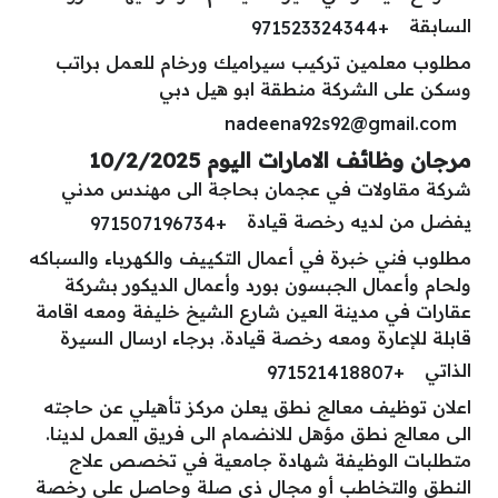
السابقة
+971523324344
مطلوب معلمين تركيب سيراميك ورخام للعمل براتب
وسكن على الشركة منطقة ابو هيل دبي
nadeena92s92@gmail.com
مرجان وظائف الامارات اليوم 10/2/2025
شركة مقاولات في عجمان بحاجة الى مهندس مدني
يفضل من لديه رخصة قيادة
+971507196734
مطلوب فني خبرة في أعمال التكييف والكهرباء والسباكه
ولحام وأعمال الجبسون بورد وأعمال الديكور بشركة
عقارات في مدينة العين شارع الشيخ خليفة ومعه اقامة
قابلة للإعارة ومعه رخصة قيادة. برجاء ارسال السيرة
الذاتي
+971521418807
اعلان توظيف معالج نطق يعلن مركز تأهيلي عن حاجته
الى معالج نطق مؤهل للانضمام الى فريق العمل لدينا.
متطلبات الوظيفة شهادة جامعية في تخصص علاج
النطق والتخاطب أو مجال ذي صلة وحاصل على رخصة