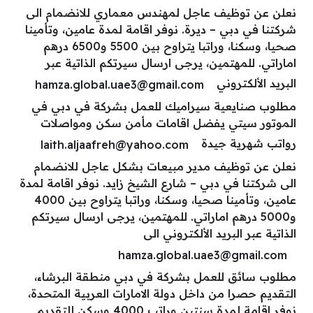
نعلن عن توظيف عاجل لمهندس معماري للانضمام الى
شركتنا في دبي – ديرة. نوفر اقامة لمدة عامين، وتأمينا
صحيا، وسكنا، وراتبا يتراوح بين 5500 و6500 درهم
اماراتي. للمهتمين، يرجى ارسال سيرتكم الذاتية عبر
البريد الألكتروني
hamza.global.uae3@gmail.com
مطلوب صنايعية سيراميك للعمل بشركة في دبي في
الموتور سيتي يفضل اقامات مأمن سكن ومواصلات
رواتب شهرية جيدة
laith.aljaafreh@yahoo.com
نعلن عن توظيف مدير مبيعات بشكل عاجل للانضمام
الى شركتنا في دبي – شارع الشيخ زايد. نوفر اقامة لمدة
عامين، وتأمينا صحيا، وسكنا، وراتبا يتراوح بين 4000
و5000 درهم اماراتي. للمهتمين، يرجى ارسال سيرتكم
الذاتية عبر البريد الألكتروني الى
hamza.global.uae3@gmail.com
مطلوب سائق للعمل بشركة في دبي منطقة البرشاء،
التقديم حصرا من داخل دولة الامارات العربية المتحدة،
نوفر اقامة لمدة سنتين وراتب 4000 وسكن للتقديم