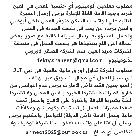
مطلوب معلمين ألومينيوم أي جنسية للعمل في العين
شرط وجود اقامة قابلة للإعارة يرجى إرسال السيرة
الذاتية علي الواتساب السكن متوفر العمل داخل أبوظبي
والعين برجاء من يجد في نفسه الجديه في العمل
وتحمل المسؤولية ارسال سيرته الذاتية مع صور لبعض
أعماله التي قام بتنفيذها هو بنفسه العمل في منطقة
الشركات مزيد العين اسم الشركة الصقر الأوروبي
للألومينيوم
fekry.shaheen@gmail.com
مطلوب لشركة تداول أوراق مالية عالمية في دبي JLT
تلي سيلز للعمل في مجال التسويق عبر الهاتف
(المتواجدين فقط داخل الامارات يرجى عدم التواصل من
خارج الامارات لا يشترط الخبرة بنفس المجال ولا تشترط
اللغة يشترط اللباقة والقدرة علي الاقناع والعمل تحت
ضغط مميزات العمل (راتب ثابت وكوميشن ومكافآت
مالية وعمل اقامة داخل الدولة) للتواصل والتقديم يرجى
ارسال أل CV على واتساب (عفوا لسنا شركة توظيف ولا
نتقاضى أي مبالغ
ahmedt2025@outlook.sa