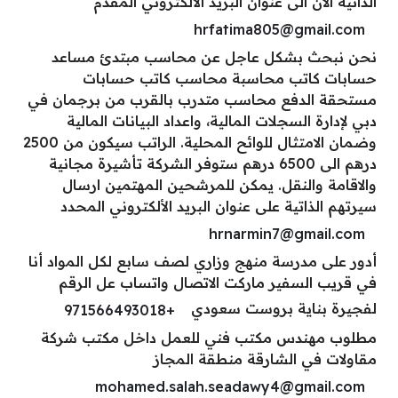
الذاتية الآن الى عنوان البريد الألكتروني المقدم
hrfatima805@gmail.com
نحن نبحث بشكل عاجل عن محاسب مبتدئ مساعد
حسابات كاتب محاسبة محاسب كاتب حسابات
مستحقة الدفع محاسب متدرب بالقرب من برجمان في
دبي لإدارة السجلات المالية، واعداد البيانات المالية
وضمان الامتثال للوائح المحلية. الراتب سيكون من 2500
درهم الى 6500 درهم ستوفر الشركة تأشيرة مجانية
والاقامة والنقل. يمكن للمرشحين المهتمين ارسال
سيرتهم الذاتية على عنوان البريد الألكتروني المحدد
hrnarmin7@gmail.com
أدور على مدرسة منهج وزاري لصف سابع لكل المواد أنا
في قريب السفير ماركت الاتصال واتساب عل الرقم
لفجيرة بناية بروست سعودي
+971566493018
مطلوب مهندس مكتب فني للعمل داخل مكتب شركة
مقاولات في الشارقة منطقة المجاز
mohamed.salah.seadawy4@gmail.com