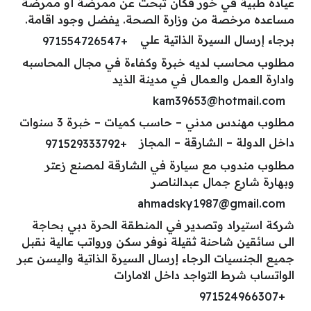
عيادة طبية في خور فكان تبحث عن ممرضة أو ممرضة
مساعده مرخصة من وزارة الصحة. يفضل وجود اقامة.
برجاء إرسال السيرة الذاتية علي
+971554726547
مطلوب محاسب لديه خبرة وكفاءة في مجال المحاسبه
وادارة العمل والعمال في مدينة الذيد
kam39653@hotmail.com
مطلوب مهندس مدني – حاسب كميات – خبرة 3 سنوات
داخل الدولة – الشارقة – المجاز
+971529333792
مطلوب مندوب مع سيارة في الشارقة لمصنع زعتر
وبهارة شارع جمال عبدالناصر
ahmadsky1987@gmail.com
شركة استيراد وتصدير في المنطقة الحرة دبي بحاجة
الى سائقين شاحنة ثقيلة نوفر سكن ورواتب عالية نقبل
جميع الجنسيات الرجاء إرسال السيرة الذاتية واليسن عبر
الواتساب شرط التواجد داخل الامارات
+971524966307