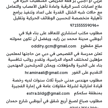
عربي أو أجنبي بر فقة المريض. المتطلبات خبرة في
علاج اصابات كسر الرقبة واعادة تأهيل الأعصاب والتعامل
مع حالات شبه الشلل. القدرة على اعداد وتنفيذ برامج
تأهيلية متخصصة لتحسين الوظائف الحركية وتقليل
+971555559096
مطلوب مكتب استشاري للتعاقد على بناء فيلا في
أبوظبي مدينة محمد بن زايد، ويفضل أن تكون عمولته
مبلغ مقطوع
oddity.gcm@gmail.com
تعلن مدرسة في القصيص في دبي عن حاجتها لمعلمين
مؤهلين لمختلف المواد الدراسية، وتقدم رواتب تنافسية
بناء على الخبرة والمؤهلات، ويمكن للمرشحين المهتمين
التقديم على الفور
hr.aminaali@gmail.com
مطلوب مهندس مدني خبرة ثلاث سنوات لديه رخصة
قيادة اماراتية لشركة مقاولات عامة في إمارة الفجيرة
بمنطقة سكمكم
extra.bldg@gmail.com
مطلوب صباغ لصبغ أربع شقق في أبوظبي شارع حمدان