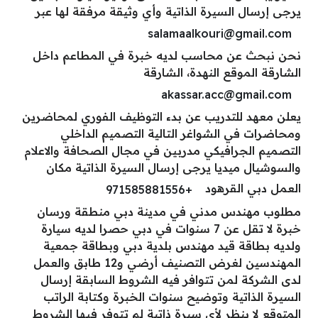
يرجى إرسال السيرة الذاتية وأي وثيقة مرفقة لها عبر
salamaalkouri@gmail.com
نحن نبحث عن محاسب لديه خبرة في المطاعم داخل
الشارقة الموقع النهدة، الشارقة
akassar.acc@gmail.com
يعلن معهد للتدريب عن بدء التوظيف الفوري لمحاضرين
ومحاضرات في الشواغر التالية التصميم الداخلي
التصميم الجرافيكي مدربين في مجال الصحافة والاعلام
والسوشيال ميديا يرجى إرسال السيرة الذاتية مكان
العمل دبي القرهود
+971585881556
مطلوب مهندس مدني في مدينة دبي منطقة ورسان
خبرة لا تقل عن 7 سنوات في دبي حصرا لديه سيارة
ولديه بطاقة قيد مهندس بلدية دبي وبطاقة جمعية
المهندسين لغرض التصنيف أرضي و12 طابق والعمل
لدى الشركة لمن تتوافر فيه الشروط السابقة إرسال
السيرة الذاتية وتوضيح سنوات الخبرة وكتابة الراتب
المتوقع لا ينظر لأي سيرة ذاتية لم تتوفر فيها الشروط