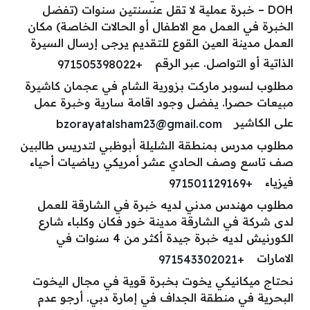
DOH – خبرة عملية لا تقل عنسنتين سنوات (تفضل
الخبرة في العمل مع الاطفال أو الحالات الخاصة) مكان
العمل مدينة العين القوع للتقديم يرجى إرسال السيرة
الذاتية أو التواصل. عبر الرقم
+971505398022
مطلوب لسوبر ماركت بزورية الشام في عجمان كاشيرة
مبيعات حصرا. يفضل وجود اقامة سارية وخبرة عمل
على الكاشير
bzorayatalsham23@gmail.com
مطلوب مدرس بمنطقة الشليلة أبوظبي لتدريس طالبين
صف تاسع وصف الحادي عشر أمريكي رياضيات أحياء
فيزياء
+971501129169
مطلوب مهندس مدني لديه خبرة في الشارقة للعمل
لدى شركة في الشارقة مدينة خور فكان وكلباء شارع
الكورنيش لديه خبرة جيدة أكثر من 4 سنوات في
الامارات
+971543302021
نحتاج ميكانيكي يخوت بخبرة قوية في مجال اليخوت
البحرية في منطقة الجداف في إمارة دبي. أرجو عدم