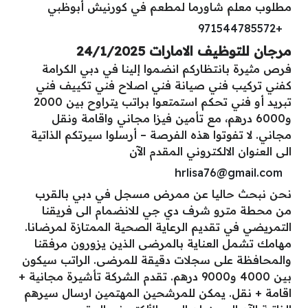
مطلوب معلم شاورما لمطعم في كورنيش أبوظبي
+971544785572
مرجان للتوظيف الامارات 24/1/2025
فرص مثيرة بانتظاركم انضموا إلينا في دبي الكرامة
كفني تركيب فني صيانة فني اصلاح فني تكييف فني
تبريد أو فني تحكم استمتعوا براتب يتراوح بين 2000
و6000 درهم، مع تأمين فيزا مجاني واقامة ونقل
مجاني. لا تفوتوا هذه الفرصة – أرسلوا سيرتكم الذاتية
الى العنوان الالكتروني المقدم الآن
hrlisa76@gmail.com
نحن نبحث حاليا عن ممرض مسجل في دبي بالقرب
من محطة مترو شرف دي جي للانضمام الى فريقنا
التمريضي في تقديم الرعاية الصحية الممتازة لمرضانا.
مهامك تشمل العناية بالمرضى الذين يزورون مرفقنا
والمحافظة على سجلات دقيقة للمرضى. الراتب سيكون
بين 4000 و9000 درهم. تقدم الشركة تأشيرة مجانية +
اقامة + نقل. يمكن للمرشحين المهتمين ارسال سيرهم