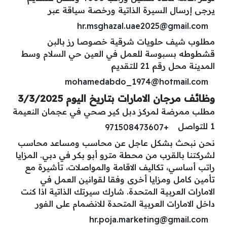
يرجى إرسال السيرة الذاتية ورخصة سياقة عبر
hr.msghazal.uae2025@gmail.com
مطلوب شيف حلويات شرقية خصوصا رز بالبن
قشطوطه بسبوسة للعمل في العين حي السلام وسط
المدينة محل رقم 21 للتقديم
mohamedabdo_1974@hotmail.com
وظائف مرجان الامارات بتاريخ اليوم 3/3/2025
مطلب ممرضة لمركز دبل كير صحي في عجمان النعيمة
1 للتواصل
+971508473607
نحن نبحث بشكل عاجل عن محاسب ومساعد محاسب
لشركتنا بالقرب من محطة مترو أبو بكر في دبي. المزايا
راتب أساسي، تكاليف الاقامة والمواصلات، تأشيرة مع
تأمين كامل ومزايا أخرى وفقا لقوانين العمل في
الامارات العربية المتحدة. شارك سيرتك الذاتية اذا كنت
داخل الامارات العربية المتحدة للانضمام على الفور
hr.poja.marketing@gmail.com