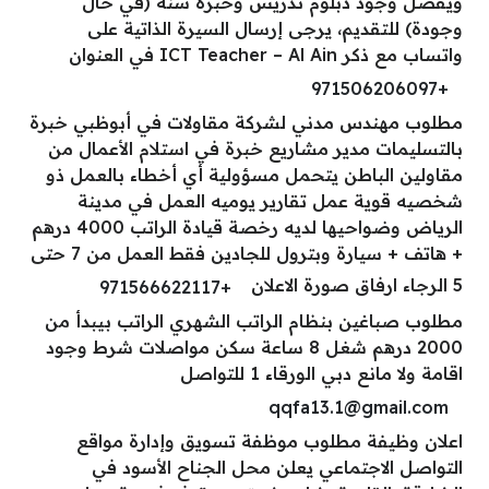
ويفضل وجود دبلوم تدريس وخبرة سنة (في حال
وجودة) للتقديم، يرجى إرسال السيرة الذاتية على
واتساب مع ذكر ICT Teacher – Al Ain في العنوان
+971506206097
مطلوب مهندس مدني لشركة مقاولات في أبوظبي خبرة
بالتسليمات مدير مشاريع خبرة في استلام الأعمال من
مقاولين الباطن يتحمل مسؤولية أي أخطاء بالعمل ذو
شخصيه قوية عمل تقارير يوميه العمل في مدينة
الرياض وضواحيها لديه رخصة قيادة الراتب 4000 درهم
+ هاتف + سيارة وبترول للجادين فقط العمل من 7 حتى
5 الرجاء ارفاق صورة الاعلان
+971566622117
مطلوب صباغين بنظام الراتب الشهري الراتب بيبدأ من
2000 درهم شغل 8 ساعة سكن مواصلات شرط وجود
اقامة ولا مانع دبي الورقاء 1 للتواصل
qqfa13.1@gmail.com
اعلان وظيفة مطلوب موظفة تسويق وإدارة مواقع
التواصل الاجتماعي يعلن محل الجناح الأسود في