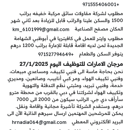
+971555406001
مطلوب لشركة مقاولات سائق مركبة خفيفه براتب
1500 والسكن علينا والراتب قابل للزيادة بعد ثاني شهر
المكان مصفح الصناعية
km_6101999@gmail.com
مطلوب وايتر للعمل في كافيتريا في أبوظبي الشهامة
الجديدة لمن لديه اقامة قابلة للإعارة براتب 1200 درهم
يتوفر السكن والطعام
+971527794649
مرجان الامارات للتوظيف اليوم 27/1/2025
نحن بحاجة ماسة الى فنيي تكييف، ومساعدي مبيعات،
وفنيي تكييف الهواء، ومر كبي أنابيب، وصانعين، ومديري
خدمة، وفنيي تبريد، ومثبتي نظم التدفئة والتهوية
وتكييف الهواء لشركتنا في دبي بالقرب من محطة مترو
سأرأف دي جي. الراتب سيكون من 2000 الى 7000
درهم، وستقدم الشركة تأشيرة مجانية واقامة ونقل.
يمكن للمرشحين المهتمين ارسال سيرهم الذاتية الآن الى
البريد الألكتروني المعطي
hrnadia064@gmail.com