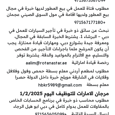
+971567556709
مطلوب فتاة للعمل في بيع العطور لديها خبرة في مجال
بيع العطور ولديها اقامة في مول السوق الصيني عجمان
+971567177180
نبحث عن سائق ذو خبرة في تأجير السيارات للعمل في
دبي – البرشاء 1. يشترط الخبرة السابقة في المجال،
ومعرفة جيدة بشوارع دبي، ومهارات قيادة ممتازة. يجب
أن يكون المرشح ملما باجراءات التأجير، من الفحص
والتسليم، مع الالتزام بالمواعيد والدقة. يشترط توفر
رخصة قيادة اماراتية
aalim@rotanastar.ae
مطلوب لمطعم أردني معلم بسطة حمص وفول وفلافل
وقلايات في الشارقة مويلح خبرة داخل الدولة حصرا
معلم بسطة
hbkr5989@gmail.com
مرجان الامارات للتوظيف اليوم 1/2/2025
مطلوب محاسب ذو خبرة في برنامج الحسابات الخاص
بالمقاولات للعمل بدوام كامل في دبي ابو هيل الرجاء
إرسال السيرة الذاتية
+971563605099