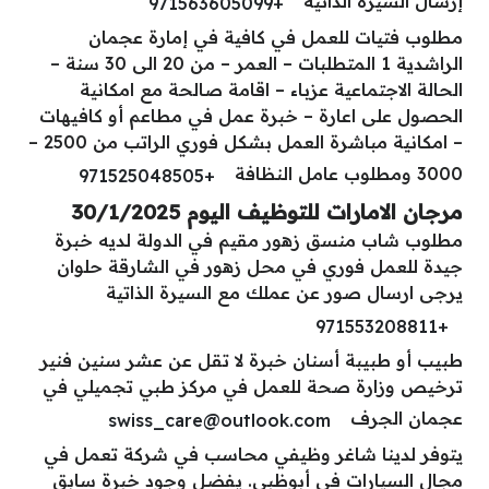
إرسال السيرة الذاتية
+971563605099
مطلوب فتيات للعمل في كافية في إمارة عجمان
الراشدية 1 المتطلبات – العمر – من 20 الى 30 سنة –
الحالة الاجتماعية عزباء – اقامة صالحة مع امكانية
الحصول على اعارة – خبرة عمل في مطاعم أو كافيهات
– امكانية مباشرة العمل بشكل فوري الراتب من 2500 –
3000 ومطلوب عامل النظافة
+971525048505
مرجان الامارات للتوظيف اليوم 30/1/2025
مطلوب شاب منسق زهور مقيم في الدولة لديه خبرة
جيدة للعمل فوري في محل زهور في الشارقة حلوان
يرجى ارسال صور عن عملك مع السيرة الذاتية
+971553208811
طبيب أو طبيبة أسنان خبرة لا تقل عن عشر سنين فنير
ترخيص وزارة صحة للعمل في مركز طبي تجميلي في
عجمان الجرف
swiss_care@outlook.com
يتوفر لدينا شاغر وظيفي محاسب في شركة تعمل في
مجال السيارات في أبوظبي. يفضل وجود خبرة سابق