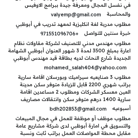
في نفسل المجال ومعرفة جيدة ببرامج الاوفيس
والمحاسبة
valyemp@gmail.com
مطلوب مدربة لغة انكليزية لمعهد تدريب في أبوظبي
خبرة سنتين للتواصل
+971551096706
مطلوب مهندس مدني للتصنيف لشركة مقاولات نظام
اعارة بمبلغ 3500 لمدة 3 شهور العنوان أبوظبي الشهامة
الجديدة شارع النحات لديه بطاقة قيد مهندس أبوظبي
mohamed_salah404@yahoo.com
مطلوب 3 صنايعيه سيراميك وبورسلان اقامة سارية
براتب شهري 2200 قابل للزيادة متوفر سكن مدينة
العين معسكر الشركات ومطلوب 2 مساعدين اقامة
سارية 1400 درهم متوفر سكن وانتقالات مصاريف
أسبوعيه
bdh202853@gmail.com
مطلوب موظف أو موظفة للعمل في مجال المبيعات
والتسويق في امارة أبوظبي لدى شركة مشاريع عامة
مقابل محطة المواصلات العمل براتب ثابت ونسبة