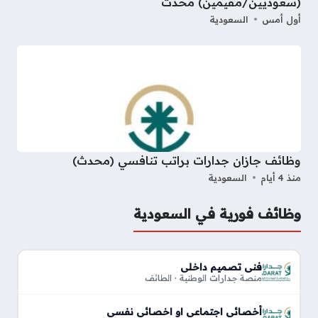
(سعوديين/مقيمين) محدث
أول أمس
السعودية
وظائف جازان جدارات براتب تنافسي (محدث)
منذ 4 أيام
السعودية
وظائف فورية في السعودية
فني تصميم داخلي
منصة جدارات الوطنية · الطائف
أخصائي اجتماعي او اخصائي نفسي