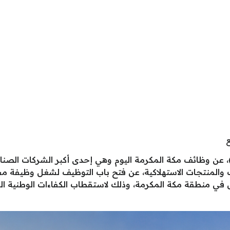
علنت شركة نابكو الوطنية (Napco National)، عن وظائف مكة المكرمة اليوم وهي إحدى أكبر 
في منطقة مكة المكرمة، وذلك لاستقطاب الكفاءات الوطنية ال