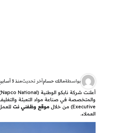
بواسطة
مالك حسام
آخر تحديث
منذ 3 أسابيع
أ
Executive) من خلال
موقع وظفني نت
للعمل 
العملاء.