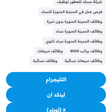
e
a
s
g
e
e
l
e
t
b
شركة مسك للعطور توظيف
d
A
r
n
d
r
r
e
o
فرص عمل في المدينة المنورة للنساء
s
p
a
g
I
e
r
o
p
m
e
n
s
k
وظائف المدينة المنورة بدون خبرة
r
t
وظائف المدينة المنورة نساء
وظائف المدينة المنورة نساء ثانوي
وظائف براتب 8000
وظائف مبيعات
وظائف مبيعات نسائية
وظائف نسائية
التليجرام
لينكد ان
x (تويتر)