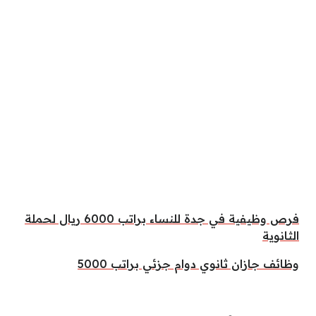
فرص وظيفية في جدة للنساء براتب 6000 ريال لحملة
الثانوية
وظائف جازان ثانوي دوام جزئي براتب 5000