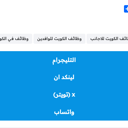
S
h
a
r
e
ئف الكويت للاجانب
وظائف الكويت للوافدين
وظائف في الكو
التليجرام
لينكد ان
x (تويتر)
واتساب