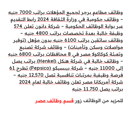
وظائف مطاعم برجر لجميع المؤهلات براتب 7000 جنيه
–
وظائف حكومية في وزارة الثقافة 2024 رابط التقديم
عبر بوابة الوظائف الحكومية
–
شركة دانون تعلن 574
وظيفة خالية بعدة تخصصات براتب 4800 جنيه
–
وظائف سائقين براتب 6100 جنيه بدون مؤهل (توفير
مواصلات وسكن وتأمينات)
–
وظائف شركة تصنيع
وتعبئة كوكاكولا مصر في 8 محافظات براتب 6800 جنيه
–
وظائف خالية في شركة هنكل (Henkel) براتب يصل
إلى 11000 جنيه
–
شركة بيبسيكو (Pepsico) تطرح 61
فرصة وظيفية بمرتبات تنافسية تصل 12,570 جنيه
–
شركة أمريكانا مصر تعلن وظائف خالية لعام 2024
براتب يصل 11,750 جنيه
للمزيد من الوظائف زور
قسم وظائف مصر