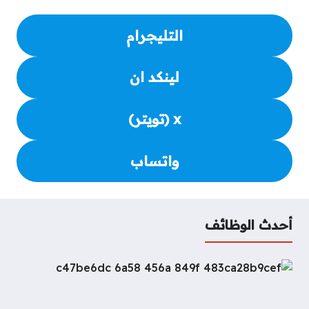
التليجرام
لينكد ان
x (تويتر)
واتساب
أحدث الوظائف