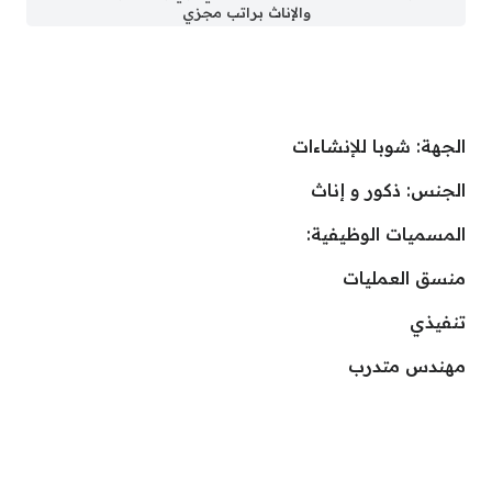
والإناث براتب مجزي
الجهة: شوبا للإنشاءات
الجنس: ذكور و إناث
المسميات الوظيفية:
منسق العمليات
تنفيذي
مهندس متدرب