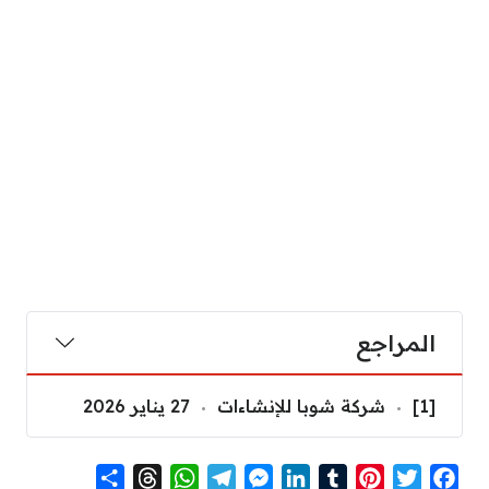
المراجع
[1]
شركة شوبا للإنشاءات
27 يناير 2026
S
T
W
T
M
L
T
P
T
F