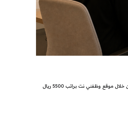
تعلن إحدى الشركات في مدينة جدة عن توفر 10 شواغر وظيفية بمسمى مساعد إداري، للعمل بدوام كامل من خلال موقع وظفني نت براتب 5500 ريال