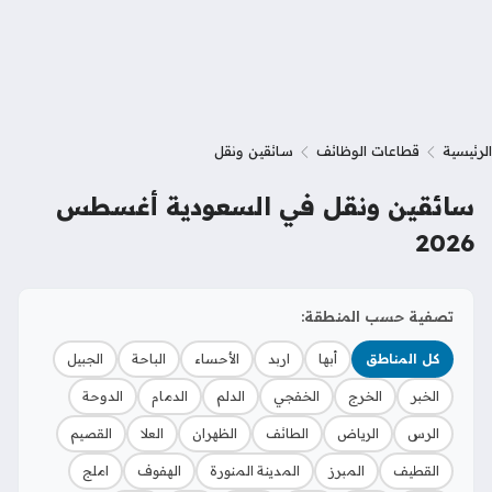
الرئيسية
قطاعات الوظائف
سائقين ونقل
سائقين ونقل في السعودية أغسطس
2026
تصفية حسب المنطقة:
كل المناطق
أبها
اربد
الأحساء
الباحة
الجبيل
الخبر
الخرج
الخفجي
الدلم
الدمام
الدوحة
الرس
الرياض
الطائف
الظهران
العلا
القصيم
القطيف
المبرز
المدينة المنورة
الهفوف
املج