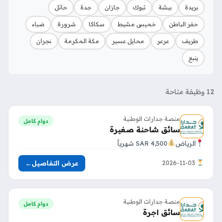
بريدة
بيشة
تبوك
جازان
جدة
حائل
حفر الباطن
خميس مشيط
سكاكا
شرورة
ضباء
طريف
عرعر
محايل عسير
مكة المكرمة
نجران
ينبع
12 وظيفة متاحة
منصة جدارات الوطنية
دوام كامل
سائق شاحنة صغيرة
الرياض
4,500 SAR شهرياً
عرض التفاصيل
←
2026-11-03
منصة جدارات الوطنية
دوام كامل
سائق اجرة