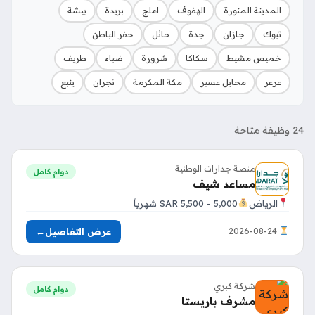
المدينة المنورة
الهفوف
املج
بريدة
بيشة
تبوك
جازان
جدة
حائل
حفر الباطن
خميس مشيط
سكاكا
شرورة
ضباء
طريف
عرعر
محايل عسير
مكة المكرمة
نجران
ينبع
24 وظيفة متاحة
منصة جدارات الوطنية
دوام كامل
مساعد شيف
الرياض
5,000 - 5,500 SAR شهرياً
عرض التفاصيل
←
2026-08-24
شركة كبري
دوام كامل
مشرف باريستا