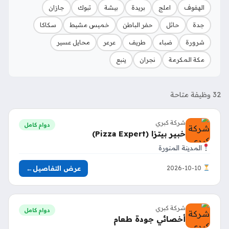
الهفوف
املج
بريدة
بيشة
تبوك
جازان
جدة
حائل
حفر الباطن
خميس مشيط
سكاكا
شرورة
ضباء
طريف
عرعر
محايل عسير
مكة المكرمة
نجران
ينبع
32 وظيفة متاحة
شركة كبري
دوام كامل
خبير بيتزا (Pizza Expert)
المدينة المنورة
عرض التفاصيل
←
2026-10-10
شركة كبري
دوام كامل
أخصائي جودة طعام