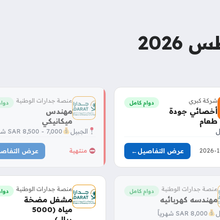
2026
شركة كبري
منصة جدارات الوطنية
دوام كامل
دوام
أخصائي جودة
مهندس
طعام
ميكانيكي
ل
الجبيل
7,000 - 8,500 SAR شهرياً
عرض التفاصيل
←
عرض التفاص
منتهية
منصة جدارات الوطنية
منصة جدارات الوطنية
دوام كامل
دوام
مهندسه كهربائيه
مشغل مضخة
مياه (5000
ل
8,000 SAR شهرياً
ريال)