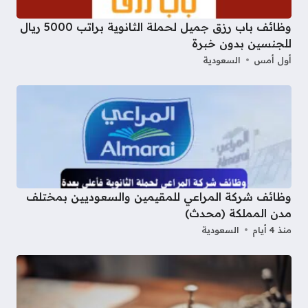
وظائف باب رزق جميل لحملة الثانوية براتب 5000 ريال
للجنسين بدون خبرة
أول أمس
السعودية
وظائف شركة المراعي للمقيمين والسعوديين بمختلف
مدن المملكة (محدث)
منذ 4 أيام
السعودية