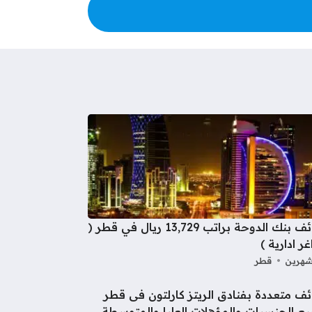
وظائف بنك الدوحة براتب 13,729 ريال في قطر (
ر ادارية )
شهرين
قطر
ف متعددة بفنادق الريتز كارلتون فى قطر
ع الجنسيات والمؤهلات العليا والمتوسطة