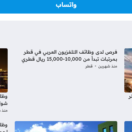
واتساب
فرص لدى وظائف التلفزيون العربي في قطر
بمرتبات تبدأ من 10,000-15,000 ريال قطري
منذ شهرين
قطر
ر
شواغ
منذ 
وظائ
لجمي