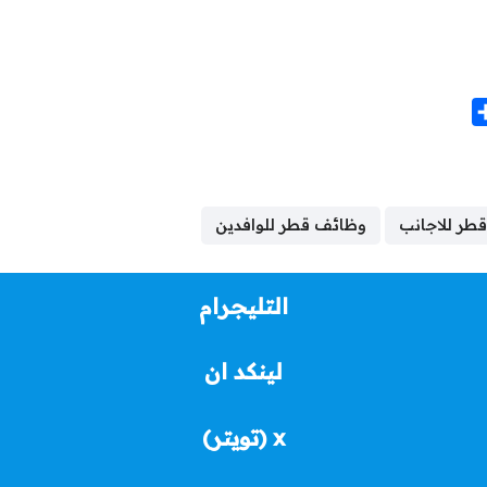
S
h
a
r
e
طر للاجانب
وظائف قطر للوافدين
التليجرام
لينكد ان
x (تويتر)