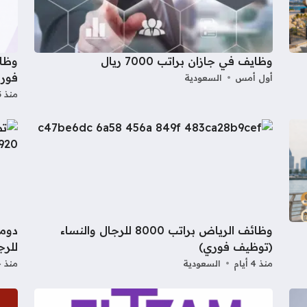
وظايف في جازان براتب 7000 ريال
وظائ
فوري
أول أمس
السعودية
منذ 3 أيام
وظائف الرياض براتب 8000 للرجال والنساء
دومي
(توظيف فوري)
للرج
منذ 4 أيام
السعودية
منذ 4 أيام