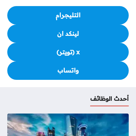
r
t
التليجرام
لينكد ان
x (تويتر)
واتساب
أحدث الوظائف