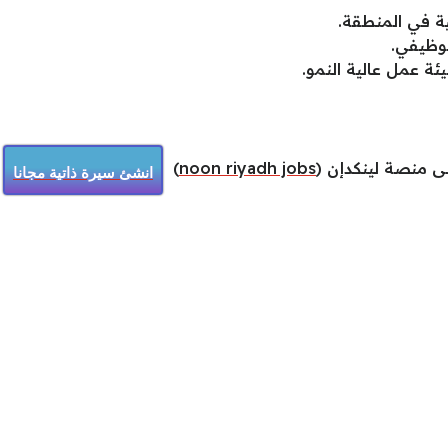
ية في المنطقة.
وظيفي.
ة عمل عالية النمو.
ى منصة لينكدإن (
noon riyadh jobs
)
انشئ سيرة ذاتية مجانا